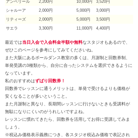
アンベリール
2,200円
10,000円
3,520円
シャルーア
2,000円
5,000円
3,000円
リティーズ
2,000円
5,000円
3,500円
サエラ
3,300円
11,000円
4,400円
最近では
当日入会で入会料金半額や無料
なスタジオもあるので、
ぜひこのページを参考にしてみてくださいね。
また大阪にあるポールダンス教室の多くは、月謝制と回数券制、
単発受講の3種類から、自分に合ったシステムを選択できるように
なっています。
私のおすすめは
ずばり回数券！
回数券でレッスンに通うメリットは、単発で受けるよりも価格が
安くなることが多いということ。
また月謝制と異なり、長期間レッスンに行けないときも受講料が
無駄になりにくいのがうれしいですよね。
レッスンに慣れてきたら、回数券を活用してお得に受講してみま
しょう。
※税込み価格表示義務につき、各スタジオ税込み価格で表記され