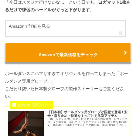
「今日はスタジオ行けないな…」という日でも、
ヨガマット1枚あ
るだけで練習のハードルがぐっと下がります
。
Amazonで詳細を見る
Amazonで最新価格をチェック
ポールダンスにハマりすぎてオリジナルを作ってしまった「ポー
ルダンス専用グローブ」。
こだわり抜いた日本製グローブの製作ストーリーもご覧くださ
い。
【日本初】ポールダンス用グローブが国産で登場！安
全・滑り止め・快適をすべて叶える新アイテム
「ポールダンス 滑り止め」に革命！日本初の国産ポールダンスグ
ローブが新登場。高いグリップ力とフィット感、耐久性を兼ね備
え、初心者〜上級者まで安心して使用可能。購入はPOLEDANCE
NAVI限定。