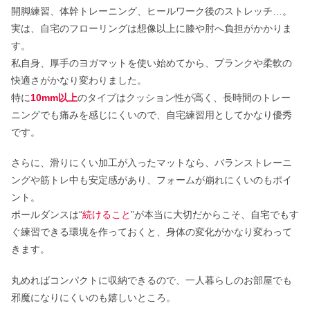
開脚練習、体幹トレーニング、ヒールワーク後のストレッチ…。
実は、自宅のフローリングは想像以上に膝や肘へ負担がかかりま
す。
私自身、厚手のヨガマットを使い始めてから、プランクや柔軟の
快適さがかなり変わりました。
特に
10mm以上
のタイプはクッション性が高く、長時間のトレー
ニングでも痛みを感じにくいので、自宅練習用としてかなり優秀
です。
さらに、滑りにくい加工が入ったマットなら、バランストレーニ
ングや筋トレ中も安定感があり、フォームが崩れにくいのもポイ
ント。
ポールダンスは“
続けること
”が本当に大切だからこそ、自宅でもす
ぐ練習できる環境を作っておくと、身体の変化がかなり変わって
きます。
丸めればコンパクトに収納できるので、一人暮らしのお部屋でも
邪魔になりにくいのも嬉しいところ。