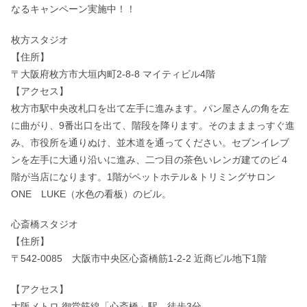
なるキャンペーン実施中！！
枚方スタジオ
【住所】
〒大阪府枚方市大垣内町2-8-8 マイティビル4階
【アクセス】
枚方市駅中央改札口を出て左手に進みます。パン屋さんの角を左
に曲がり、9番出口を出て、階段を降ります。そのまままっすぐ進
み、市役所を通りぬけ、並木道を通ってください。セブンイレブ
ンを左手に大通り沿いに進み、二つ目の茶色いレンガ建てのビ４
階が当店になります。1階がペットホテル＆トリミングサロン
ONE LUKE（水色の看板）のビル。
心斎橋スタジオ
【住所】
〒542-0085 大阪市中央区心斎橋筋1-2-2 近商ビル地下1階
【アクセス】
大阪メトロ 御堂筋線「心斎橋」駅 徒歩3分