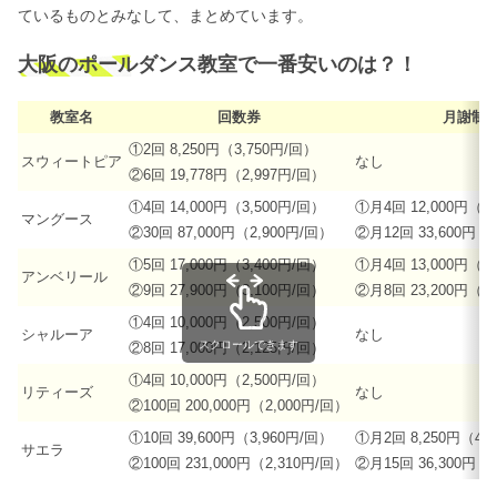
ているものとみなして、まとめています。
大阪のポールダンス教室で一番安いのは？！
教室名
回数券
月謝制
①2回 8,250円（3,750円/回）
スウィートピア
なし
②6回 19,778円（2,997円/回）
①4回 14,000円（3,500円/回）
①月4回 12,000円（3
マングース
②30回 87,000円（2,900円/回）
②月12回 33,600円（
①5回 17,000円（3,400円/回）
①月4回 13,000円（3
アンベリール
②9回 27,900円（3,100円/回）
②月8回 23,200円（2
①4回 10,000円（2,500円/回）
シャルーア
なし
スクロールできます
②8回 17,000円（2,125円/回）
①4回 10,000円（2,500円/回）
リティーズ
なし
②100回 200,000円（2,000円/回）
①10回 39,600円（3,960円/回）
①月2回 8,250円（4,
サエラ
②100回 231,000円（2,310円/回）
②月15回 36,300円（