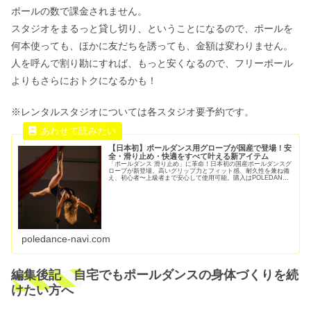
ポールの数で課金されません。
スタジオをまるっと貸し切り、ということになるので、ポールを
何本使っても、ほかに友だちを誘っても、金額は変わりません。
人を呼んで割り勘にすれば、もっと安くなるので、フリーポール
よりもさらにおトクになるかも！
※レンタルスタジオについては各スタジオ要予約です。
【日本初】ポールダンス用グローブが国産で登場！安
全・滑り止め・快適をすべて叶える新アイテム
「ポールダンス 滑り止め」に革命！日本初の国産ポールダンスグ
ローブが新登場。高いグリップ力とフィット感、耐久性を兼ね備
え、初心者〜上級者まで安心して使用可能。購入はPOLEDANCE
NAVI限定。
poledance-navi.com
編集後記 自宅でもポールダンスの身体づくりを続
けたい方へ