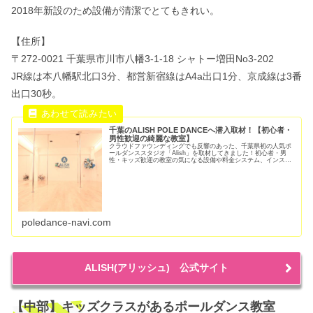
2018年新設のため設備が清潔でとてもきれい。
【住所】
〒272-0021 千葉県市川市八幡3-1-18 シャトー増田No3-202
JR線は本八幡駅北口3分、都営新宿線はA4a出口1分、京成線は3番
出口30秒。
千葉のALISH POLE DANCEへ潜入取材！【初心者・
男性歓迎の綺麗な教室】
クラウドファウンディングでも反響のあった、千葉県初の人気ポ
ールダンススタジオ「Alish」を取材してきました！初心者・男
性・キッズ歓迎の教室の気になる設備や料金システム、インスト
ラクター、アクセス方法などをご紹介。おすすめのクラスや安く
通う方法、予約の取り方もお見逃しなく！
poledance-navi.com
ALISH(アリッシュ) 公式サイト
【中部】キッズクラスがあるポールダンス教室