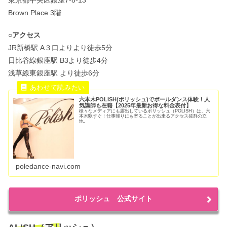
Brown Place 3階
○アクセス
JR新橋駅 A３口よりより徒歩5分
日比谷線銀座駅 B3より徒歩4分
浅草線東銀座駅 より徒歩6分
六本木POLISH(ポリッシュ)でポールダンス体験！人
気講師も在籍【2025年最新お得な料金表付】
様々なメディアにも露出しているポリッシュ（POLISH）は、六
本木駅すぐ！仕事帰りにも寄ることが出来るアクセス抜群の立
地。
poledance-navi.com
ポリッシュ 公式サイト