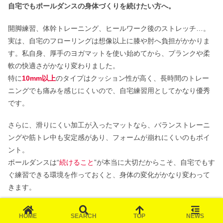
自宅でもポールダンスの身体づくりを続けたい方へ。
開脚練習、体幹トレーニング、ヒールワーク後のストレッチ…。
実は、自宅のフローリングは想像以上に膝や肘へ負担がかかりま
す。私自身、厚手のヨガマットを使い始めてから、プランクや柔
軟の快適さがかなり変わりました。
特に
10mm以上
のタイプはクッション性が高く、長時間のトレー
ニングでも痛みを感じにくいので、自宅練習用としてかなり優秀
です。
さらに、滑りにくい加工が入ったマットなら、バランストレーニ
ングや筋トレ中も安定感があり、フォームが崩れにくいのもポイ
ント。
ポールダンスは“
続けること
”が本当に大切だからこそ、自宅でもす
ぐ練習できる環境を作っておくと、身体の変化がかなり変わって
きます。
丸めればコンパクトに収納できるので、一人暮らしのお部屋でも
邪魔になりにくいのも嬉しいところ。