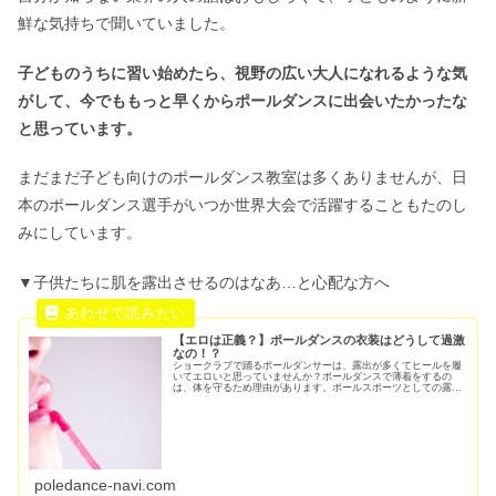
鮮な気持ちで聞いていました。
子どものうちに習い始めたら、視野の広い大人になれるような気
がして、今でももっと早くからポールダンスに出会いたかったな
と思っています。
まだまだ子ども向けのポールダンス教室は多くありませんが、日
本のポールダンス選手がいつか世界大会で活躍することもたのし
みにしています。
▼子供たちに肌を露出させるのはなあ…と心配な方へ
【エロは正義？】ポールダンスの衣装はどうして過激
なの！？
ショークラブで踊るポールダンサーは、露出が多くてヒールを履
いてエロいと思っていませんか？ポールダンスで薄着をするの
は、体を守るため理由があります。ポールスポーツとしての露出
の理由・意味や、初心者におすすめの練習用服装について紹介し
ます。
poledance-navi.com