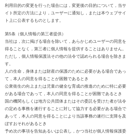
利用目的の変更を行った場合には，変更後の目的について，当サ
イト所定の方法により，ユーザーに通知し，または本ウェブサイ
ト上に公表するものとします。
第5条（個人情報の第三者提供）
当社は，次に掲げる場合を除いて，あらかじめユーザーの同意を
得ることなく，第三者に個人情報を提供することはありません。
ただし，個人情報保護法その他の法令で認められる場合を除きま
す。
人の生命，身体または財産の保護のために必要がある場合であっ
て，本人の同意を得ることが困難であるとき
公衆衛生の向上または児童の健全な育成の推進のために特に必要
がある場合であって，本人の同意を得ることが困難であるとき
国の機関もしくは地方公共団体またはその委託を受けた者が法令
の定める事務を遂行することに対して協力する必要がある場合で
あって，本人の同意を得ることにより当該事務の遂行に支障を及
ぼすおそれがあるとき
予め次の事項を告知あるいは公表し，かつ当社が個人情報保護委