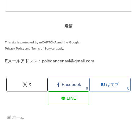
This site is protected by reCAPTCHA and the Google
Privacy Policy
and
Terms of Service
apply.
Eメールアドレス：poledancenavi@gmail.com
X
Facebook
はてブ
0
0
LINE
ホーム