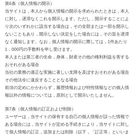
第6条（個人情報の開示）
当サイトは，本人から個人情報の開示を求められたときは，本人
に対し，遅滞なくこれを開示します。ただし，開示することによ
り次のいずれかに該当する場合は，その全部または一部を開示し
ないこともあり，開示しない決定をした場合には，その旨を遅滞
なく通知します。なお，個人情報の開示に際しては，1件あたり
1，000円の手数料を申し受けます。
本人または第三者の生命，身体，財産その他の権利利益を害する
おそれがある場合
当社の業務の適正な実施に著しい支障を及ぼすおそれがある場合
その他法令に違反することとなる場合
前項の定めにかかわらず，履歴情報および特性情報などの個人情
報以外の情報については，原則として開示いたしません。
第7条（個人情報の訂正および削除）
ユーザーは，当サイトの保有する自己の個人情報が誤った情報で
ある場合には，当サイトが定める手続きにより，当サイトに対し
て個人情報の訂正，追加または削除（以下，「訂正等」といいま