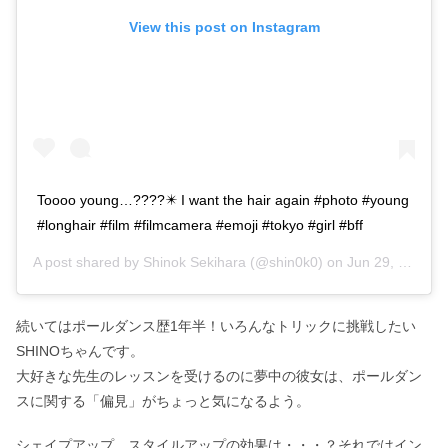
View this post on Instagram
Toooo young…????✴️ I want the hair again #photo #young
#longhair #film #filmcamera #emoji #tokyo #girl #bff
A post shared by
Shinok Sekihara
(@shin0k0) on
Jun 29, 2017 at 4:15am PDT
続いてはポールダンス歴1年半！いろんなトリックに挑戦したい
SHINOちゃんです。
大好きな先生のレッスンを受けるのに夢中の彼女は、ポールダン
スに関する「偏見」がちょっと気になるよう。
シェイプアップ、スタイルアップの効果は・・・？それではイン