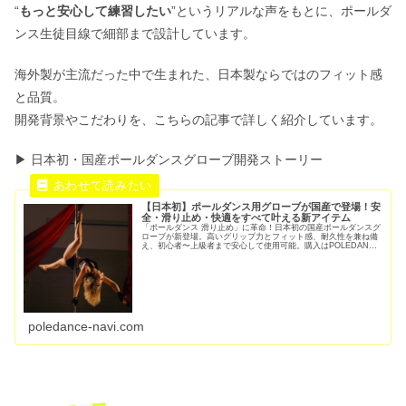
“
もっと安心して練習したい
”というリアルな声をもとに、ポールダ
ンス生徒目線で細部まで設計しています。
海外製が主流だった中で生まれた、日本製ならではのフィット感
と品質。
開発背景やこだわりを、こちらの記事で詳しく紹介しています。
▶ 日本初・国産ポールダンスグローブ開発ストーリー
【日本初】ポールダンス用グローブが国産で登場！安
全・滑り止め・快適をすべて叶える新アイテム
「ポールダンス 滑り止め」に革命！日本初の国産ポールダンスグ
ローブが新登場。高いグリップ力とフィット感、耐久性を兼ね備
え、初心者〜上級者まで安心して使用可能。購入はPOLEDANCE
NAVI限定。
poledance-navi.com