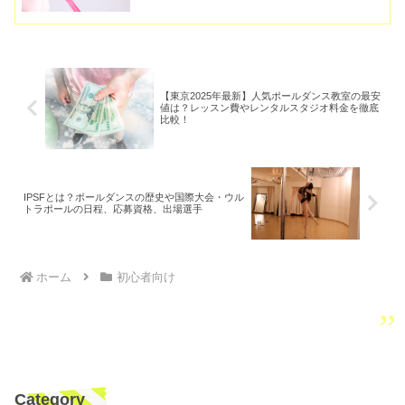
【東京2025年最新】人気ポールダンス教室の最安
値は？レッスン費やレンタルスタジオ料金を徹底
比較！
IPSFとは？ポールダンスの歴史や国際大会・ウル
トラポールの日程、応募資格、出場選手
ホーム
初心者向け
Category