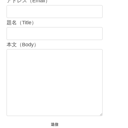
アドレス（Email）
題名（Title）
本文（Body）