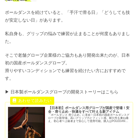
ポールダンスを続けていると、「手汗で滑る日」「どうしても技
が安定しない日」があります。
私自身も、グリップの悩みで練習が止まることが何度もありまし
た。
そこで老舗グローブ企業様のご協力もあり開発出来たのが、日本
初の国産ポールダンスグローブ。
滑りやすいコンディションでも練習を続けたい方におすすめで
す。
▶ 日本製ポールダンスグローブの開発ストーリーはこちら
【日本初】ポールダンス用グローブが国産で登場！安
全・滑り止め・快適をすべて叶える新アイテム
「ポールダンス 滑り止め」に革命！日本初の国産ポールダンスグ
ローブが新登場。高いグリップ力とフィット感、耐久性を兼ね備
え、初心者〜上級者まで安心して使用可能。購入はPOLEDANCE
NAVI限定。